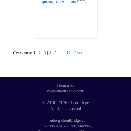
продаж, по мнению РОПа
Страницы:
1
|
2
|
3
|
4
|
5
|
...
|
12
|
След.
Политика
конфиденциальности
© 2010—2026 Clientbridge
All rights reserved
sales@clientbridge.ru
+7 495 414 28 24
г. Москва,