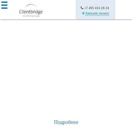
+7 495 414 28 24
Заказать звонок
Управляемый рост
Мы помогаем компаниям увеличивать продажи за
счет построения «Системы продаж», разработки
технологий продаж и обучения персонала
современным методам продаж
Подробнее