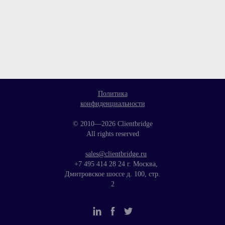
Политика
конфиденциальности
© 2010—2026 Clientbridge
All rights reserved
sales@clientbridge.ru
+7 495 414 28 24
г. Москва,
Дмитровское шоссе д. 100, стр.
2